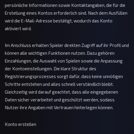
persönliche Informationen sowie Kontaktangaben, die für die
Erstellung eines Kontos erforderlich sind. Nach dem Ausfüllen
wird die E-Mail-Adresse bestätigt, wodurch das Konto
aktiviert wird.
Im Anschluss erhalten Spieler direkten Zugriff auf ihr Profil und
können alle wichtigen Funktionen nutzen. Dazu gehören
Einzahlungen, die Auswahl von Spielen sowie die Anpassung
der Kontoeinstellungen. Die klare Struktur des
Registrierungsprozesses sorgt dafür, dass keine unnötigen
Schritte entstehen und alles schnell verständlich bleibt.
Gleichzeitig wird darauf geachtet, dass alle eingegebenen
Daten sicher verarbeitet und geschützt werden, sodass
Nutzer ihre Angaben mit Vertrauen hinterlegen können.
Konto erstellen