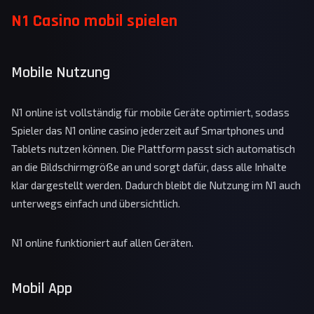
N1 Casino mobil spielen
Mobile Nutzung
N1 online ist vollständig für mobile Geräte optimiert, sodass
Spieler das N1 online casino jederzeit auf Smartphones und
Tablets nutzen können. Die Plattform passt sich automatisch
an die Bildschirmgröße an und sorgt dafür, dass alle Inhalte
klar dargestellt werden. Dadurch bleibt die Nutzung im N1 auch
unterwegs einfach und übersichtlich.
N1 online funktioniert auf allen Geräten.
Mobil App