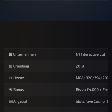
🏢 Unternehmen
N1 Interactive Ltd
📅 Gründung
2018
📜 Lizenz
MGA/B2C/394/2017
🎁 Bonus
Bis zu €4.000 + Freis
🎰 Angebot
Slots, Live Casino, Ti