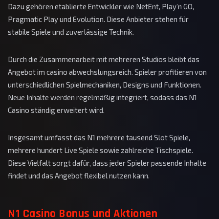
Dazu gehören etablierte Entwickler wie NetEnt, Play’n GO,
Pragmatic Play und Evolution. Diese Anbieter stehen für
stabile Spiele und zuverlässige Technik.
Durch die Zusammenarbeit mit mehreren Studios bleibt das
Angebot im casino abwechslungsreich. Spieler profitieren von
unterschiedlichen Spielmechaniken, Designs und Funktionen.
Neue Inhalte werden regelmäßig integriert, sodass das N1
Casino ständig erweitert wird.
Insgesamt umfasst das N1 mehrere tausend Slot Spiele,
mehrere hundert Live Spiele sowie zahlreiche Tischspiele.
Diese Vielfalt sorgt dafür, dass jeder Spieler passende Inhalte
findet und das Angebot flexibel nutzen kann.
N1 Casino Bonus und Aktionen