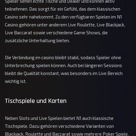
Spieler sehen echte Tische und Dealer und können aktiv
teilnehmen. Das sorgt für ein Gefühl, das dem klassischen
Casino sehr nahekommt. Zu den verfügbaren Spielen im N1
Casino gehören unter anderem Live Roulette, Live Blackjack,
Live Baccarat sowie verschiedene Game Shows, die
zusätzliche Unterhaltung bieten.
Die Verbindung im casino bleibt stabil, sodass Spieler ohne
Unterbrechung spielen können. Auch bei längeren Sessions
bleibt die Qualität konstant, was besonders im Live Bereich
wichtig ist.
Tischspiele und Karten
Neben Slots und Live Spielen bietet N1 auch klassische
Tischspiele. Dazu gehören verschiedene Varianten von
Blackjack, Roulette und Baccarat sowie mehrere Poker Spiele.