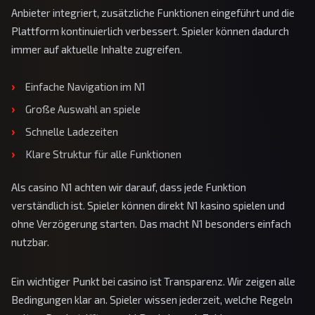
Anbieter integriert, zusätzliche Funktionen eingeführt und die
Plattform kontinuierlich verbessert. Spieler können dadurch
immer auf aktuelle Inhalte zugreifen.
Einfache Navigation im N1
Große Auswahl an spiele
Schnelle Ladezeiten
Klare Struktur für alle Funktionen
Als casino N1 achten wir darauf, dass jede Funktion
verständlich ist. Spieler können direkt N1 kasino spielen und
ohne Verzögerung starten. Das macht N1 besonders einfach
nutzbar.
Ein wichtiger Punkt bei casino ist Transparenz. Wir zeigen alle
Bedingungen klar an. Spieler wissen jederzeit, welche Regeln