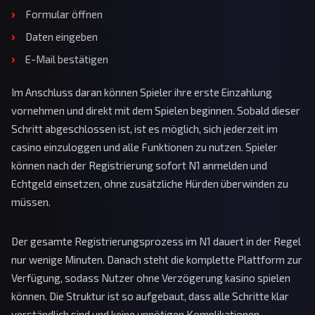
Formular öffnen
Daten eingeben
E-Mail bestätigen
Im Anschluss daran können Spieler ihre erste Einzahlung
vornehmen und direkt mit dem Spielen beginnen. Sobald dieser
Schritt abgeschlossen ist, ist es möglich, sich jederzeit im
casino einzuloggen und alle Funktionen zu nutzen. Spieler
können nach der Registrierung sofort N1 anmelden und
Echtgeld einsetzen, ohne zusätzliche Hürden überwinden zu
müssen.
Der gesamte Registrierungsprozess im N1 dauert in der Regel
nur wenige Minuten. Danach steht die komplette Plattform zur
Verfügung, sodass Nutzer ohne Verzögerung kasino spielen
können. Die Struktur ist so aufgebaut, dass alle Schritte klar
verständlich sind und keine unnötigen Komplikationen