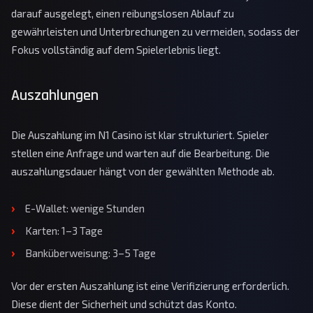
darauf ausgelegt, einen reibungslosen Ablauf zu
gewährleisten und Unterbrechungen zu vermeiden, sodass der
Fokus vollständig auf dem Spielerlebnis liegt.
Auszahlungen
Die Auszahlung im N1 Casino ist klar strukturiert. Spieler
stellen eine Anfrage und warten auf die Bearbeitung. Die
auszahlungsdauer hängt von der gewählten Methode ab.
E-Wallet: wenige Stunden
Karten: 1–3 Tage
Banküberweisung: 3–5 Tage
Vor der ersten Auszahlung ist eine Verifizierung erforderlich.
Diese dient der Sicherheit und schützt das Konto.