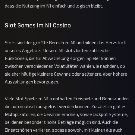
dass die Nutzung im N1 einfach und logisch bleibt.
Slot Games im N1 Casino
Slots sind der größte Bereich im N1 und bilden das Herzstück
unseres Angebots. Unsere N1 slots bieten zahlreiche
Funktionen, die für Abwechslung sorgen. Spieler können
zwischen verschiedenen Volatilitäten wählen, je nachdem, ob
sie eher häufige kleinere Gewinne oder seltenere, aber höhere
Auszahlungen bevorzugen.
Viele Slot Spiele im N1 o enthalten Freispiele und Bonusrunden,
die automatisch ausgelöst werden können. Zusätzlich gibt es
Multiplikatoren, die Gewinne erhöhen, sowie Jackpot Systeme,
bei denen besonders hohe Beträge möglich sind. Auch die
Einsatzhöhen variieren, sodass sowohl mit kleinen als auch