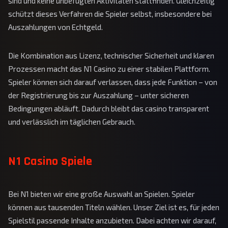
sind und keine unbefugten Aktivitäten stattfinden. Gleichzeitig
schützt dieses Verfahren die Spieler selbst, insbesondere bei
Auszahlungen von Echtgeld.
Die Kombination aus Lizenz, technischer Sicherheit und klaren
Prozessen macht das N1 Casino zu einer stabilen Plattform.
Spieler können sich darauf verlassen, dass jede Funktion – von
der Registrierung bis zur Auszahlung – unter sicheren
Bedingungen abläuft. Dadurch bleibt das casino transparent
und verlässlich im täglichen Gebrauch.
N1 Casino Spiele
Bei N1 bieten wir eine große Auswahl an Spielen. Spieler
können aus tausenden Titeln wählen. Unser Ziel ist es, für jeden
Spielstil passende Inhalte anzubieten. Dabei achten wir darauf,