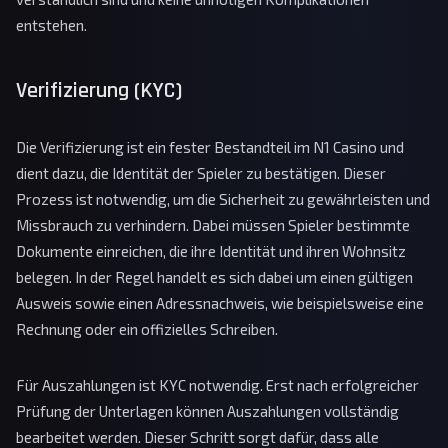
entstehen.
Verifizierung (KYC)
Die Verifizierung ist ein fester Bestandteil im N1 Casino und
dient dazu, die Identität der Spieler zu bestätigen. Dieser
Prozess ist notwendig, um die Sicherheit zu gewährleisten und
Missbrauch zu verhindern. Dabei müssen Spieler bestimmte
Dokumente einreichen, die ihre Identität und ihren Wohnsitz
belegen. In der Regel handelt es sich dabei um einen gültigen
Ausweis sowie einen Adressnachweis, wie beispielsweise eine
Rechnung oder ein offizielles Schreiben.
Für Auszahlungen ist KYC notwendig. Erst nach erfolgreicher
Prüfung der Unterlagen können Auszahlungen vollständig
bearbeitet werden. Dieser Schritt sorgt dafür, dass alle