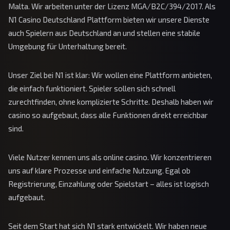
Malta. Wir arbeiten unter der Lizenz MGA/B2C/394/2017. Als
N1 Casino Deutschland Plattform bieten wir unsere Dienste
auch Spielern aus Deutschland an und stellen eine stabile
Umgebung für Unterhaltung bereit.
Unser Ziel bei N1 ist klar: Wir wollen eine Plattform anbieten,
die einfach funktioniert. Spieler sollen sich schnell
zurechtfinden, ohne komplizierte Schritte. Deshalb haben wir
casino so aufgebaut, dass alle Funktionen direkt erreichbar
sind.
Viele Nutzer kennen uns als online casino. Wir konzentrieren
uns auf klare Prozesse und einfache Nutzung. Egal ob
Registrierung, Einzahlung oder Spielstart – alles ist logisch
aufgebaut.
Seit dem Start hat sich N1 stark entwickelt. Wir haben neue